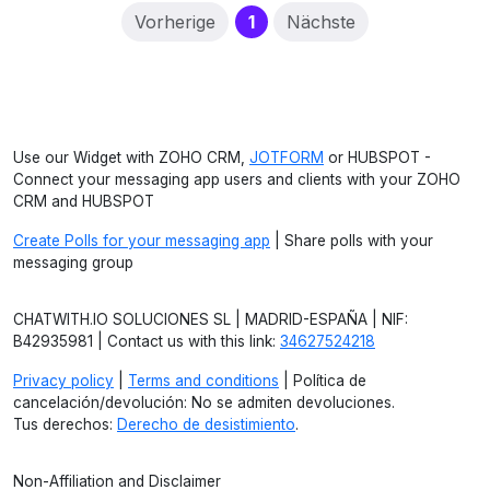
(current)
Vorherige
1
Nächste
Use our Widget with ZOHO CRM,
JOTFORM
or HUBSPOT -
Connect your messaging app users and clients with your ZOHO
CRM and HUBSPOT
Create Polls for your messaging app
| Share polls with your
messaging group
CHATWITH.IO SOLUCIONES SL | MADRID-ESPAÑA | NIF:
B42935981 | Contact us with this link:
34627524218
Privacy policy
|
Terms and conditions
| Política de
cancelación/devolución: No se admiten devoluciones.
Tus derechos:
Derecho de desistimiento
.
Non-Affiliation and Disclaimer