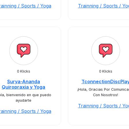
rainning / Sports / Yoga
Trainning / Sports / Yo
0 Klicks
0 Klicks
Surya-Ananda
TconnectionDiscPla
Quiropraxia y Yoga
¡Hola, Gracias Por Comunica
la, bienvenido en que puedo
Con Nosotros!
ayudarte
Trainning / Sports / Yo
rainning / Sports / Yoga