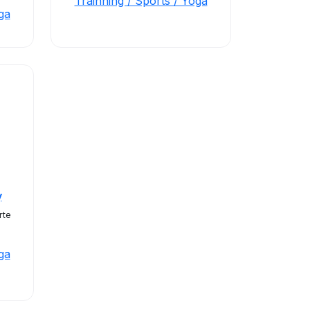
Trainning / Sports / Yoga
ga
y
rte
ga