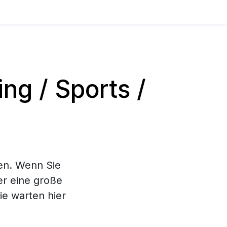
g / Sports /
en. Wenn Sie
ier eine große
e warten hier