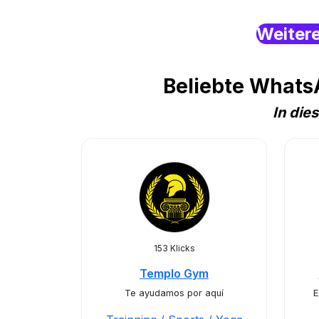
Weiter
Beliebte WhatsA
In die
153 Klicks
Templo Gym
Te ayudamos por aquí
E