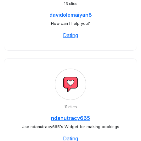
13 clics
davidolemaiyan8
How can I help you?
Dating
11 clics
ndanutracy665
Use ndanutracy665's Widget for making bookings
Dating