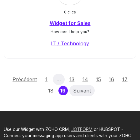
0 clics
Widget for Sales
How can I help you?
IT / Technology
Précédent
1
…
13
14
15
16
17
(current)
18
19
Suivant
Use our Widget with ZOHO CRM,
JOTFORM
or HUBSPOT -
Connect your messaging app users and clients with your ZOHO