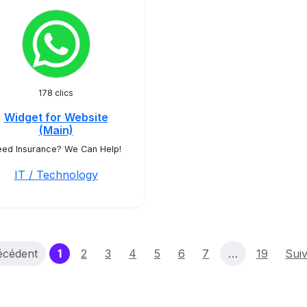
178 clics
Widget for Website
(Main)
ed Insurance? We Can Help!
IT / Technology
(current)
écédent
1
2
3
4
5
6
7
…
19
Sui