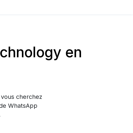
echnology en
i vous cherchez
on de WhatsApp
.