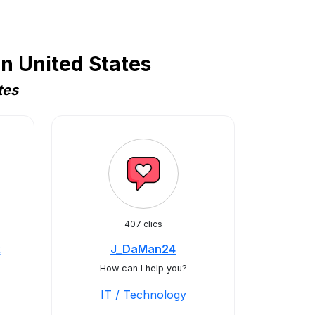
n United States
tes
407 clics
R
J_DaMan24
How can I help you?
IT / Technology