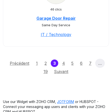
46 clics
Garage Door Repair
Same Day Service
IT / Technology
(current)
Précédent
1
2
3
4
5
6
7
…
19
Suivant
Use our Widget with ZOHO CRM,
JOTFORM
or HUBSPOT -
Connect your messaging app users and clients with your ZOHO
CRM and HUBSPOT