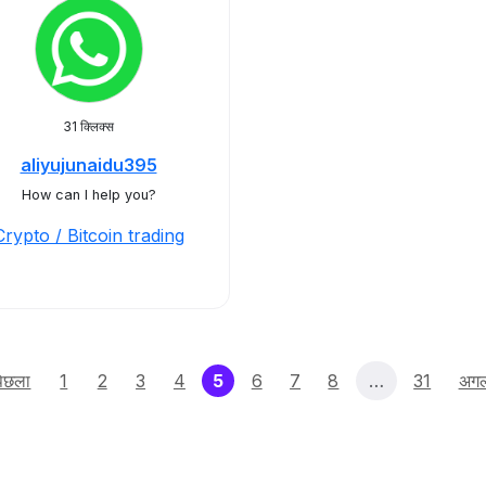
31 क्लिक्स
aliyujunaidu395
How can I help you?
Crypto / Bitcoin trading
(current)
िछला
1
2
3
4
5
6
7
8
…
31
अग