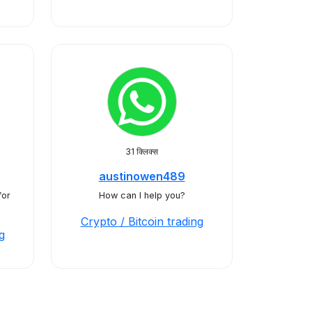
31 क्लिक्स
austinowen489
for
How can I help you?
Crypto / Bitcoin trading
g