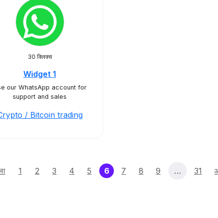
30 क्लिक्स
Widget 1
e our WhatsApp account for
support and sales
Crypto / Bitcoin trading
(current)
ला
1
2
3
4
5
6
7
8
9
…
31