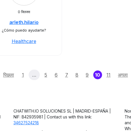
0 क्लिक्स
arleth.hilario
¿Cómo puedo ayudarte?
Healthcare
(current)
पिछला
1
…
5
6
7
8
9
10
11
अगला
CHATWITH.IO SOLUCIONES SL | MADRID-ESPAÑA |
Non
d
NIF: B42935981 | Contact us with this link:
The
34627524218
and
Wha