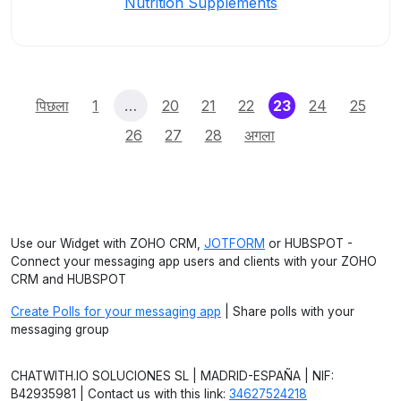
Nutrition Supplements
(current)
पिछला
1
…
20
21
22
23
24
25
26
27
28
अगला
Use our Widget with ZOHO CRM,
JOTFORM
or HUBSPOT -
Connect your messaging app users and clients with your ZOHO
CRM and HUBSPOT
Create Polls for your messaging app
| Share polls with your
messaging group
CHATWITH.IO SOLUCIONES SL | MADRID-ESPAÑA | NIF:
B42935981 | Contact us with this link:
34627524218