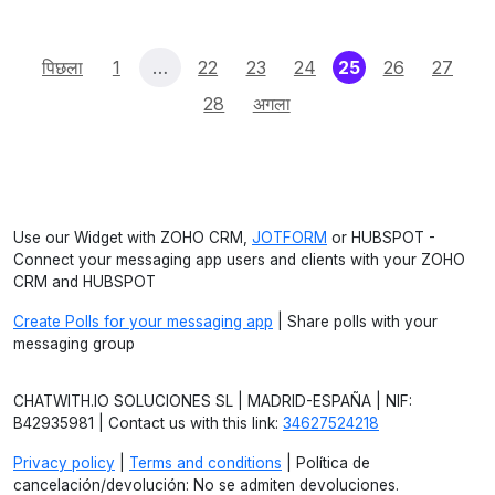
(current)
पिछला
1
…
22
23
24
25
26
27
28
अगला
Use our Widget with ZOHO CRM,
JOTFORM
or HUBSPOT -
Connect your messaging app users and clients with your ZOHO
CRM and HUBSPOT
Create Polls for your messaging app
| Share polls with your
messaging group
CHATWITH.IO SOLUCIONES SL | MADRID-ESPAÑA | NIF:
B42935981 | Contact us with this link:
34627524218
Privacy policy
|
Terms and conditions
| Política de
cancelación/devolución: No se admiten devoluciones.