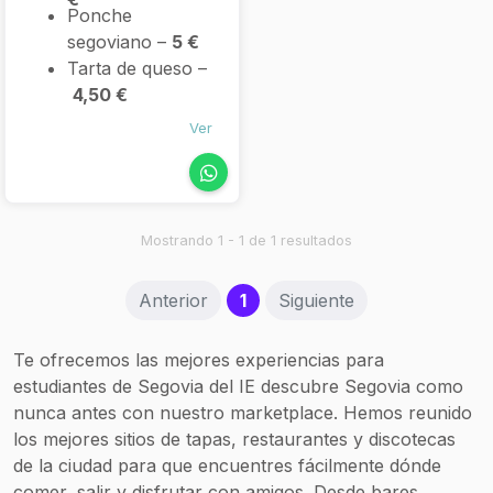
Ponche
segoviano –
5 €
Tarta de queso –
4,50 €
Brownie –
4,70 €
Ver
Tiramisú –
4,50
€
Mostrando 1 - 1 de 1 resultados
(current)
Anterior
1
Siguiente
Te ofrecemos las mejores experiencias para
estudiantes de Segovia del IE descubre Segovia como
nunca antes con nuestro marketplace. Hemos reunido
los mejores sitios de tapas, restaurantes y discotecas
de la ciudad para que encuentres fácilmente dónde
comer, salir y disfrutar con amigos. Desde bares