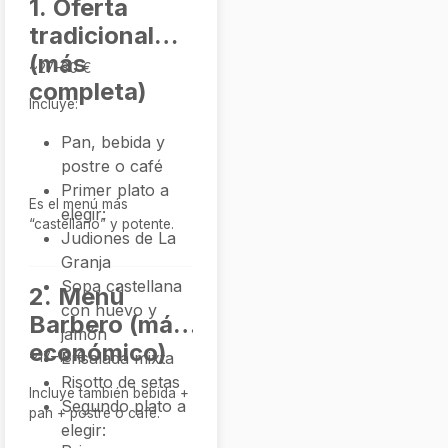
1. Oferta
tradicional
(más
~27–30 €
completa)
Incluye:
Pan, bebida y
postre o café
Primer plato a
Es el menú más
elegir:
“castellano” y potente.
Judiones de La
Granja
Sopa castellana
2. Menú
con huevo y
Barbero (más
jamón
económico)
Ensalada mixta
~17–18 €
Risotto de setas
Incluye también bebida +
Segundo plato a
pan + postre o café.
elegir: