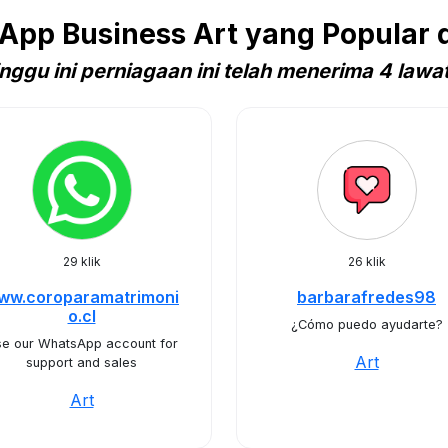
pp Business Art yang Popular d
nggu ini perniagaan ini telah menerima 4 lawa
29 klik
26 klik
ww.coroparamatrimoni
barbarafredes98
o.cl
¿Cómo puedo ayudarte?
e our WhatsApp account for
Art
support and sales
Art