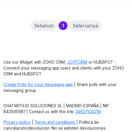
(current)
Sebelum
1
Seterusnya
Use our Widget with ZOHO CRM,
JOTFORM
or HUBSPOT -
Connect your messaging app users and clients with your ZOHO
CRM and HUBSPOT
Create Polls for your messaging app
| Share polls with your
messaging group
CHATWITH.IO SOLUCIONES SL | MADRID-ESPAÑA | NIF:
B42935981 | Contact us with this link:
34627524218
Privacy policy
|
Terms and conditions
| Política de
cancelación/devolución: No se admiten devoluciones.