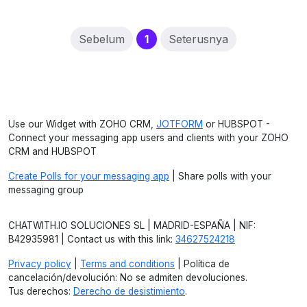
(current)
Sebelum
1
Seterusnya
Use our Widget with ZOHO CRM,
JOTFORM
or HUBSPOT -
Connect your messaging app users and clients with your ZOHO
CRM and HUBSPOT
Create Polls for your messaging app
| Share polls with your
messaging group
CHATWITH.IO SOLUCIONES SL | MADRID-ESPAÑA | NIF:
B42935981 | Contact us with this link:
34627524218
Privacy policy
|
Terms and conditions
| Política de
cancelación/devolución: No se admiten devoluciones.
Tus derechos:
Derecho de desistimiento
.