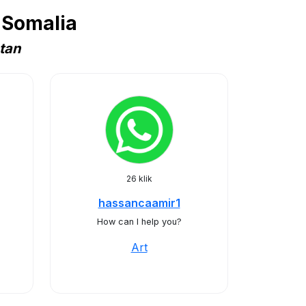
 Somalia
atan
26 klik
hassancaamir1
How can I help you?
Art