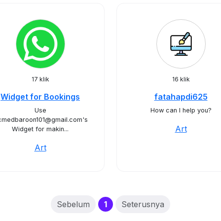
17 klik
16 klik
Widget for Bookings
fatahapdi625
Use
How can I help you?
cmedbaroon101@gmail.com's
Art
Widget for makin...
Art
(current)
Sebelum
1
Seterusnya