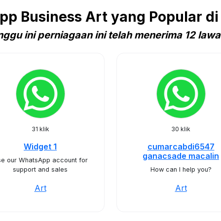
p Business Art yang Popular di
ggu ini perniagaan ini telah menerima 12 law
31 klik
30 klik
Widget 1
cumarcabdi6547
ganacsade macalin
e our WhatsApp account for
support and sales
How can I help you?
Art
Art