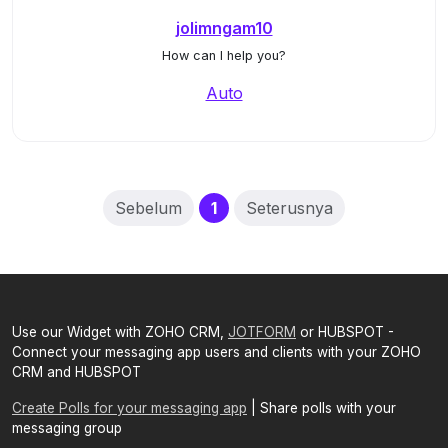
jolimngam10
How can I help you?
Auto
(current)
Sebelum
1
Seterusnya
Use our Widget with ZOHO CRM,
JOTFORM
or HUBSPOT -
Connect your messaging app users and clients with your ZOHO
CRM and HUBSPOT
Create Polls for your messaging app
| Share polls with your
messaging group