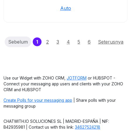
Auto
(current)
Sebelum
1
2
3
4
5
6
Seterusnya
Use our Widget with ZOHO CRM,
JOTFORM
or HUBSPOT -
Connect your messaging app users and clients with your ZOHO
CRM and HUBSPOT
Create Polls for your messaging app
| Share polls with your
messaging group
CHATWITH.IO SOLUCIONES SL | MADRID-ESPAÑA | NIF:
B42935981 | Contact us with this link:
34627524218