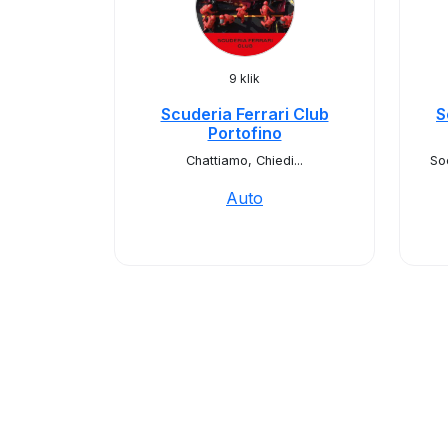
9 klik
Scuderia Ferrari Club
S
Portofino
Chattiamo, Chiedi...
So
Auto