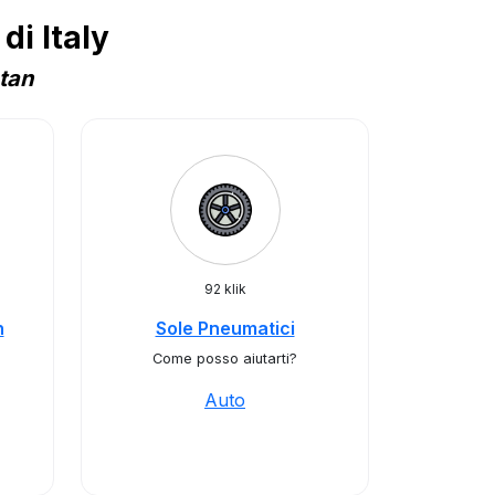
i Italy
atan
92 klik
n
Sole Pneumatici
o
Come posso aiutarti?
Auto