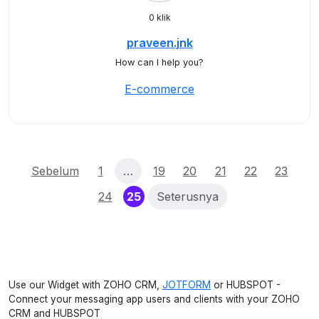
0 klik
praveen.jnk
How can I help you?
E-commerce
Sebelum
1
…
19
20
21
22
23
(current)
24
25
Seterusnya
Use our Widget with ZOHO CRM,
JOTFORM
or HUBSPOT -
Connect your messaging app users and clients with your ZOHO
CRM and HUBSPOT