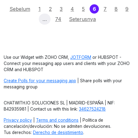
(current)
Sebelum
1
2
3
4
5
6
7
8
9
…
74
Seterusnya
Use our Widget with ZOHO CRM,
JOTFORM
or HUBSPOT -
Connect your messaging app users and clients with your ZOHO
CRM and HUBSPOT
Create Polls for your messaging app
| Share polls with your
messaging group
CHATWITH.IO SOLUCIONES SL | MADRID-ESPAÑA | NIF:
B42935981 | Contact us with this link:
34627524218
Privacy policy
|
Terms and conditions
| Política de
cancelación/devolución: No se admiten devoluciones.
Tus derechos:
Derecho de desistimiento
.