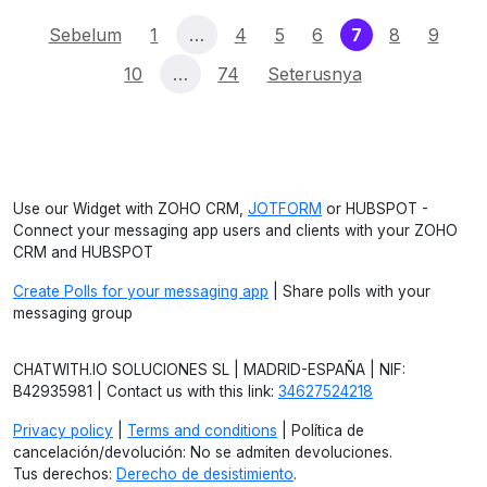
(current)
Sebelum
1
…
4
5
6
7
8
9
10
…
74
Seterusnya
Use our Widget with ZOHO CRM,
JOTFORM
or HUBSPOT -
Connect your messaging app users and clients with your ZOHO
CRM and HUBSPOT
Create Polls for your messaging app
| Share polls with your
messaging group
CHATWITH.IO SOLUCIONES SL | MADRID-ESPAÑA | NIF:
B42935981 | Contact us with this link:
34627524218
Privacy policy
|
Terms and conditions
| Política de
cancelación/devolución: No se admiten devoluciones.
Tus derechos:
Derecho de desistimiento
.