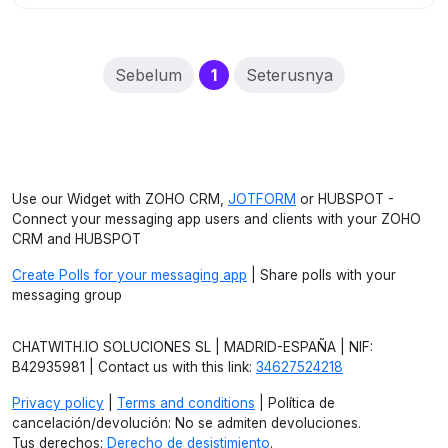
(current)
Sebelum
1
Seterusnya
Use our Widget with ZOHO CRM,
JOTFORM
or HUBSPOT -
Connect your messaging app users and clients with your ZOHO
CRM and HUBSPOT
Create Polls for your messaging app
| Share polls with your
messaging group
CHATWITH.IO SOLUCIONES SL | MADRID-ESPAÑA | NIF:
B42935981 | Contact us with this link:
34627524218
Privacy policy
|
Terms and conditions
| Política de
cancelación/devolución: No se admiten devoluciones.
Tus derechos:
Derecho de desistimiento
.