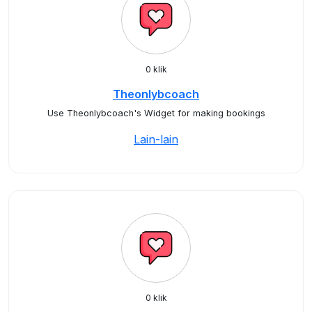
0 klik
Theonlybcoach
Use Theonlybcoach's Widget for making bookings
Lain-lain
0 klik