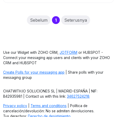
(current)
Sebelum
1
Seterusnya
Use our Widget with ZOHO CRM,
JOTFORM
or HUBSPOT -
Connect your messaging app users and clients with your ZOHO
CRM and HUBSPOT
Create Polls for your messaging app
| Share polls with your
messaging group
CHATWITH.IO SOLUCIONES SL | MADRID-ESPAÑA | NIF:
B42935981 | Contact us with this link:
34627524218
Privacy policy
|
Terms and conditions
| Política de
cancelación/devolución: No se admiten devoluciones.
Tus derechos:
Derecho de desistimiento
.