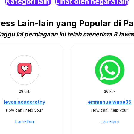
Kategori lain
Lihat oleh negara lain
ss Lain-lain yang Popular di 
nggu ini perniagaan ini telah menerima 8 lawa
28 klik
26 klik
levosiaoadorothy
emmanuelwape35
How can I help you?
How can I help you?
Lain-lain
Lain-lain