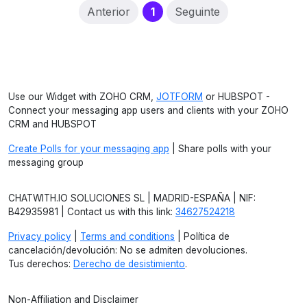
(current)
Anterior
1
Seguinte
Use our Widget with ZOHO CRM,
JOTFORM
or HUBSPOT -
Connect your messaging app users and clients with your ZOHO
CRM and HUBSPOT
Create Polls for your messaging app
| Share polls with your
messaging group
CHATWITH.IO SOLUCIONES SL | MADRID-ESPAÑA | NIF:
B42935981 | Contact us with this link:
34627524218
Privacy policy
|
Terms and conditions
| Política de
cancelación/devolución: No se admiten devoluciones.
Tus derechos:
Derecho de desistimiento
.
Non-Affiliation and Disclaimer