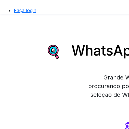
Faça login
WhatsApp
Grande W
procurando po
seleção de Wh
O