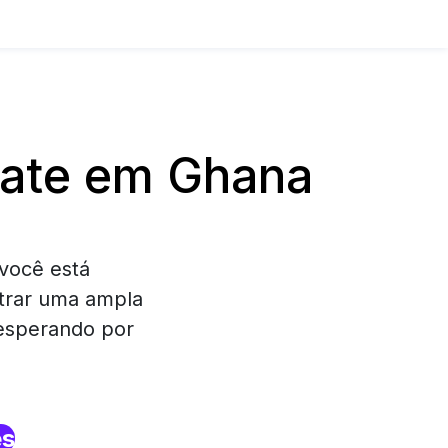
tate em Ghana
você está
trar uma ampla
 esperando por
es