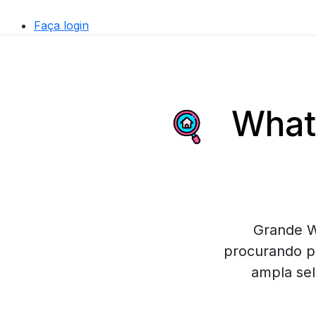
Faça login
Whats
Grande W
procurando po
ampla sel