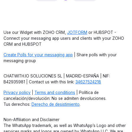
Use our Widget with ZOHO CRM,
JOTFORM
or HUBSPOT -
Connect your messaging app users and clients with your ZOHO
CRM and HUBSPOT
Create Polls for your messaging app
| Share polls with your
messaging group
CHATWITH.IO SOLUCIONES SL | MADRID-ESPAÑA | NIF:
B42935981 | Contact us with this link:
34627524218
Privacy policy
|
Terms and conditions
| Política de
cancelación/devolución: No se admiten devoluciones.
Tus derechos:
Derecho de desistimiento
.
Non-Affiliation and Disclaimer
The WhatsApp trademark, as well as WhatsApp’s Logo and other
services marks and logos are owned by WhatsApp LLC. We are