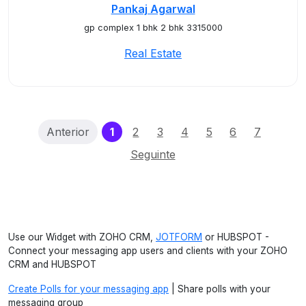
Pankaj Agarwal
gp complex 1 bhk 2 bhk 3315000
Real Estate
(current)
Anterior
1
2
3
4
5
6
7
Seguinte
Use our Widget with ZOHO CRM,
JOTFORM
or HUBSPOT -
Connect your messaging app users and clients with your ZOHO
CRM and HUBSPOT
Create Polls for your messaging app
| Share polls with your
messaging group