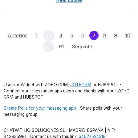
Real Estate
(current)
Anterior
1
…
4
5
6
7
8
9
10
…
91
Seguinte
Use our Widget with ZOHO CRM,
JOTFORM
or HUBSPOT -
Connect your messaging app users and clients with your ZOHO
CRM and HUBSPOT
Create Polls for your messaging app
| Share polls with your
messaging group
CHATWITH.IO SOLUCIONES SL | MADRID-ESPAÑA | NIF:
B42935981 | Contact us with this link:
34627524218