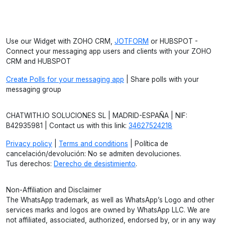
Use our Widget with ZOHO CRM,
JOTFORM
or HUBSPOT -
Connect your messaging app users and clients with your ZOHO
CRM and HUBSPOT
Create Polls for your messaging app
| Share polls with your
messaging group
CHATWITH.IO SOLUCIONES SL | MADRID-ESPAÑA | NIF:
B42935981 | Contact us with this link:
34627524218
Privacy policy
|
Terms and conditions
| Política de
cancelación/devolución: No se admiten devoluciones.
Tus derechos:
Derecho de desistimiento
.
Non-Affiliation and Disclaimer
The WhatsApp trademark, as well as WhatsApp’s Logo and other
services marks and logos are owned by WhatsApp LLC. We are
not affiliated, associated, authorized, endorsed by, or in any way