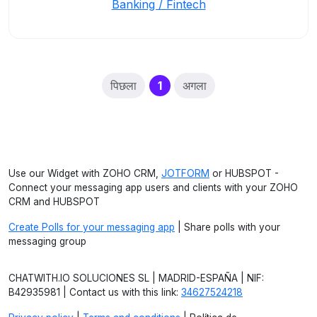
Banking / Fintech
(current)
पिछला
1
अगला
Use our Widget with ZOHO CRM,
JOTFORM
or HUBSPOT -
Connect your messaging app users and clients with your ZOHO
CRM and HUBSPOT
Create Polls for your messaging app
| Share polls with your
messaging group
CHATWITH.IO SOLUCIONES SL | MADRID-ESPAÑA | NIF:
B42935981 | Contact us with this link:
34627524218