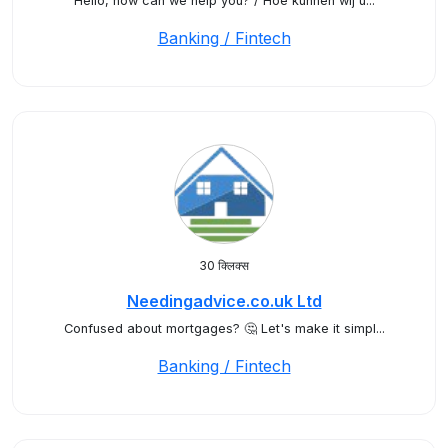
Hello, how can we help you? / Hoe kunnen wij u...
Banking / Fintech
30 क्लिक्स
Needingadvice.co.uk Ltd
Confused about mortgages? 🤔 Let's make it simpl...
Banking / Fintech