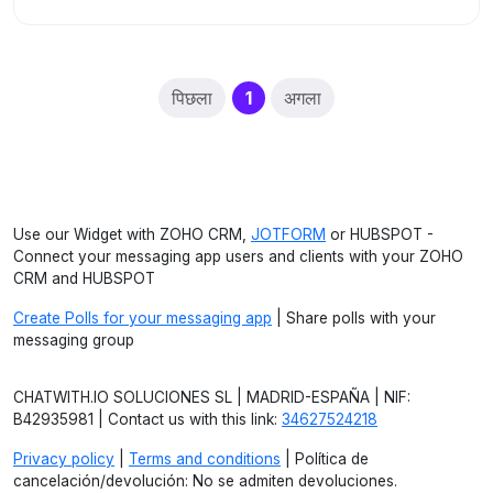
(current)
पिछला
1
अगला
Use our Widget with ZOHO CRM,
JOTFORM
or HUBSPOT -
Connect your messaging app users and clients with your ZOHO
CRM and HUBSPOT
Create Polls for your messaging app
| Share polls with your
messaging group
CHATWITH.IO SOLUCIONES SL | MADRID-ESPAÑA | NIF:
B42935981 | Contact us with this link:
34627524218
Privacy policy
|
Terms and conditions
| Política de
cancelación/devolución: No se admiten devoluciones.