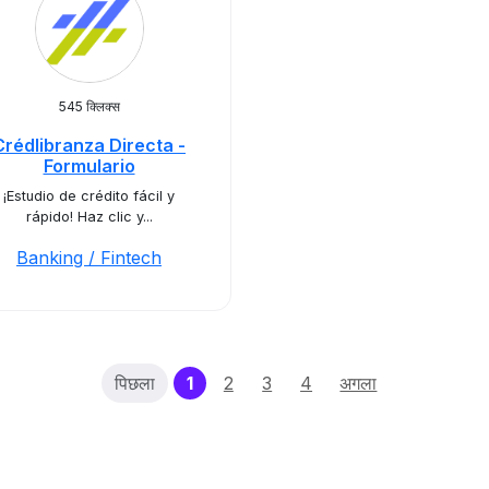
545 क्लिक्स
Crédlibranza Directa -
Formulario
¡Estudio de crédito fácil y
rápido! Haz clic y...
Banking / Fintech
(current)
पिछला
1
2
3
4
अगला