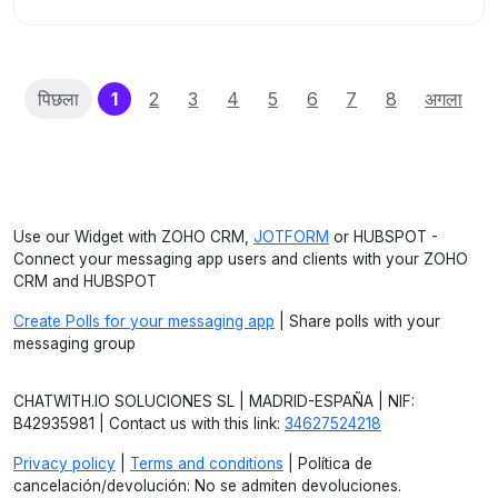
(current)
पिछला
1
2
3
4
5
6
7
8
अगला
Use our Widget with ZOHO CRM,
JOTFORM
or HUBSPOT -
Connect your messaging app users and clients with your ZOHO
CRM and HUBSPOT
Create Polls for your messaging app
| Share polls with your
messaging group
CHATWITH.IO SOLUCIONES SL | MADRID-ESPAÑA | NIF:
B42935981 | Contact us with this link:
34627524218
Privacy policy
|
Terms and conditions
| Política de
cancelación/devolución: No se admiten devoluciones.