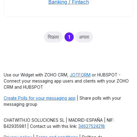
Banking / Fintech
(current)
पिछला
1
अगला
Use our Widget with ZOHO CRM,
JOTFORM
or HUBSPOT -
Connect your messaging app users and clients with your ZOHO
CRM and HUBSPOT
Create Polls for your messaging app
| Share polls with your
messaging group
CHATWITH.IO SOLUCIONES SL | MADRID-ESPAÑA | NIF:
B42935981 | Contact us with this link:
34627524218