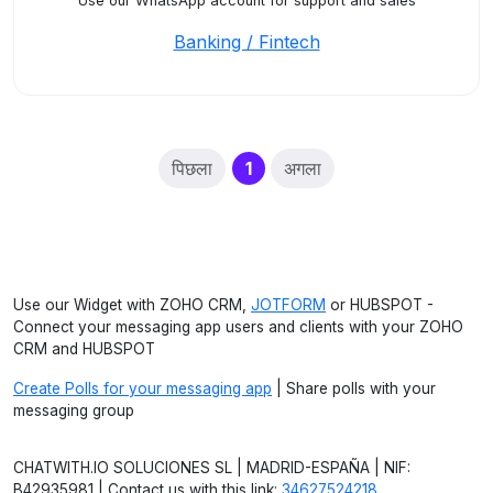
Use our WhatsApp account for support and sales
Banking / Fintech
(current)
पिछला
1
अगला
Use our Widget with ZOHO CRM,
JOTFORM
or HUBSPOT -
Connect your messaging app users and clients with your ZOHO
CRM and HUBSPOT
Create Polls for your messaging app
| Share polls with your
messaging group
CHATWITH.IO SOLUCIONES SL | MADRID-ESPAÑA | NIF:
B42935981 | Contact us with this link:
34627524218