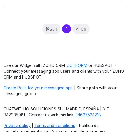
(current)
पिछला
1
अगला
Use our Widget with ZOHO CRM,
JOTFORM
or HUBSPOT -
Connect your messaging app users and clients with your ZOHO
CRM and HUBSPOT
Create Polls for your messaging app
| Share polls with your
messaging group
CHATWITH.IO SOLUCIONES SL | MADRID-ESPAÑA | NIF:
B42935981 | Contact us with this link:
34627524218
Privacy policy
|
Terms and conditions
| Política de
cancelación/devolución: No se admiten devoluciones.