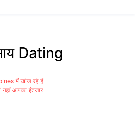
वसाय Dating
nes में खोज रहे हैं
वे यहाँ आपका इंतजार