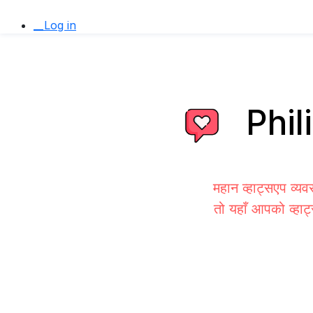
__Log in
Phili
महान व्हाट्सएप व्य
तो यहाँ आपको व्हाट