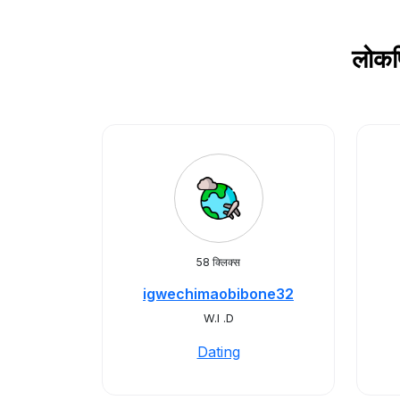
लोकप
58 क्लिक्स
igwechimaobibone32
W.I .D
Dating