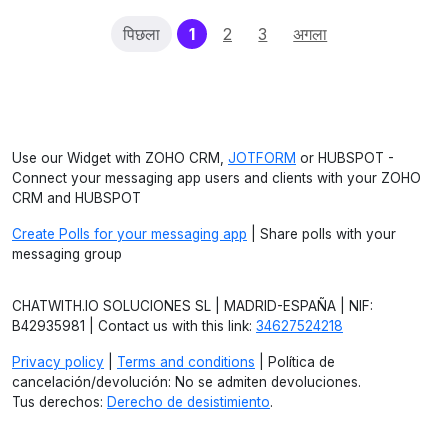
(current)
पिछला
1
2
3
अगला
Use our Widget with ZOHO CRM,
JOTFORM
or HUBSPOT -
Connect your messaging app users and clients with your ZOHO
CRM and HUBSPOT
Create Polls for your messaging app
| Share polls with your
messaging group
CHATWITH.IO SOLUCIONES SL | MADRID-ESPAÑA | NIF:
B42935981 | Contact us with this link:
34627524218
Privacy policy
|
Terms and conditions
| Política de
cancelación/devolución: No se admiten devoluciones.
Tus derechos:
Derecho de desistimiento
.