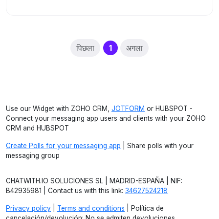
(current)
पिछला
1
अगला
Use our Widget with ZOHO CRM,
JOTFORM
or HUBSPOT -
Connect your messaging app users and clients with your ZOHO
CRM and HUBSPOT
Create Polls for your messaging app
| Share polls with your
messaging group
CHATWITH.IO SOLUCIONES SL | MADRID-ESPAÑA | NIF:
B42935981 | Contact us with this link:
34627524218
Privacy policy
|
Terms and conditions
| Política de
cancelación/devolución: No se admiten devoluciones.