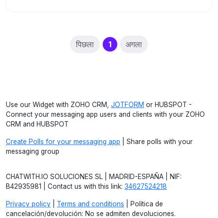
(current)
पिछला
1
अगला
Use our Widget with ZOHO CRM,
JOTFORM
or HUBSPOT -
Connect your messaging app users and clients with your ZOHO
CRM and HUBSPOT
Create Polls for your messaging app
| Share polls with your
messaging group
CHATWITH.IO SOLUCIONES SL | MADRID-ESPAÑA | NIF:
B42935981 | Contact us with this link:
34627524218
Privacy policy
|
Terms and conditions
| Política de
cancelación/devolución: No se admiten devoluciones.