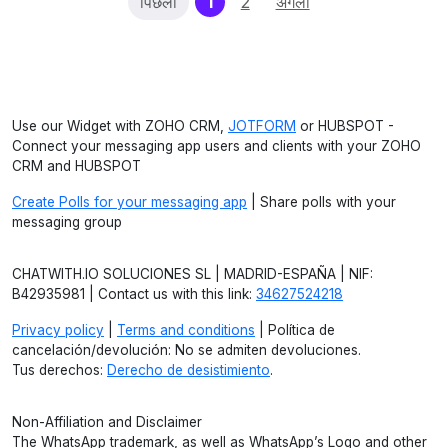
(current)
पिछला
1
2
अगला
Use our Widget with ZOHO CRM,
JOTFORM
or HUBSPOT -
Connect your messaging app users and clients with your ZOHO
CRM and HUBSPOT
Create Polls for your messaging app
| Share polls with your
messaging group
CHATWITH.IO SOLUCIONES SL | MADRID-ESPAÑA | NIF:
B42935981 | Contact us with this link:
34627524218
Privacy policy
|
Terms and conditions
| Política de
cancelación/devolución: No se admiten devoluciones.
Tus derechos:
Derecho de desistimiento
.
Non-Affiliation and Disclaimer
The WhatsApp trademark, as well as WhatsApp’s Logo and other