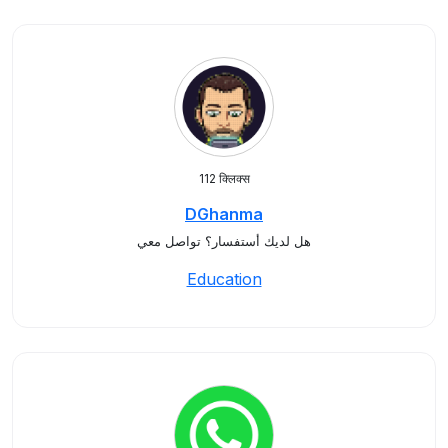
112 क्लिक्स
DGhanma
هل لديك أستفسار؟ تواصل معي
Education