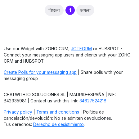
(current)
पिछला
1
अगला
Use our Widget with ZOHO CRM,
JOTFORM
or HUBSPOT -
Connect your messaging app users and clients with your ZOHO
CRM and HUBSPOT
Create Polls for your messaging app
| Share polls with your
messaging group
CHATWITH.IO SOLUCIONES SL | MADRID-ESPAÑA | NIF:
B42935981 | Contact us with this link:
34627524218
Privacy policy
|
Terms and conditions
| Política de
cancelación/devolución: No se admiten devoluciones.
Tus derechos:
Derecho de desistimiento
.