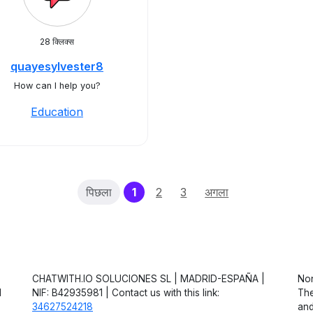
28 क्लिक्स
quayesylvester8
How can I help you?
Education
(current)
पिछला
1
2
3
अगला
CHATWITH.IO SOLUCIONES SL | MADRID-ESPAÑA |
Non
d
NIF: B42935981 | Contact us with this link:
The
34627524218
and