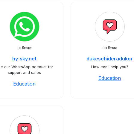
31 क्लिक्स
30 क्लिक्स
hy-sky.net
dukeschideradukor
e our WhatsApp account for
How can I help you?
support and sales
Education
Education