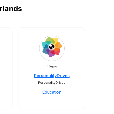
herlands
4 क्लिक्स
PersonalityDrives
r
PersonalityDrives
Education