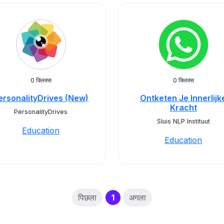
0 क्लिक्स
0 क्लिक्स
ersonalityDrives (New)
Ontketen Je Innerlijk
Kracht
PersonalityDrives
Sluis NLP Instituut
Education
Education
(current)
पिछला
1
अगला